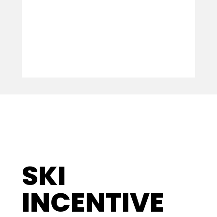
wyprawy
k
SKI
INCENTIVE